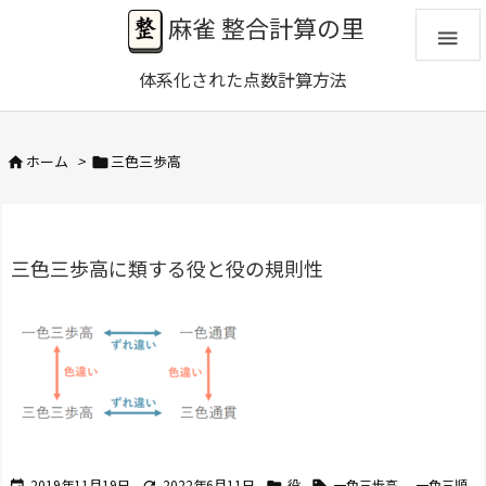
麻雀 整合計算の里

体系化された点数計算方法
ホーム
>
三色三歩高


三色三歩高に類する役と役の規則性
2019年11月19日
2022年6月11日
役
一色三歩高
,
一色三順



