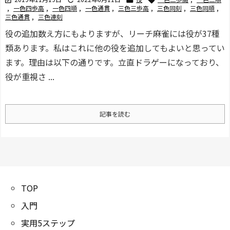
,
一色四歩高
,
一色四順
,
一色通貫
,
三色三歩高
,
三色同刻
,
三色同順
,
三色通貫
,
三色連刻
役の追加
数え方にもよりますが、リーチ麻雀には役が37種
類あります。
私はこれに他の役を追加してもよいと思ってい
ます。理由は以下の通りです。
立直ドラゲーになっており、
役が重視さ ...
記事を読む
TOP
入門
実用5ステップ