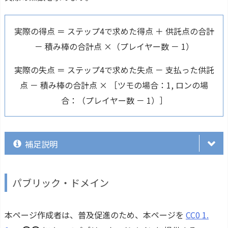
三人麻雀で子のあがり
1.5
1250
四人麻雀で子のツモあがり
1.5
1750
実際の得点 ＝ ステップ4で求めた得点 ＋ 供託点の合計
－ 積み棒の合計点 ×（プレイヤー数 － 1）
実際の失点 ＝ ステップ4で求めた失点 － 支払った供託
点 － 積み棒の合計点 × ［ツモの場合：1, ロンの場
合：（プレイヤー数 － 1）］
補足説明
パブリック・ドメイン
本ページ作成者は、普及促進のため、本ページを
CC0 1.