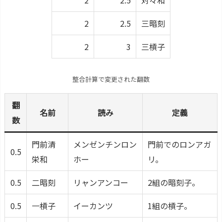
2
2.5
対々和
2
2.5
三暗刻
2
3
三槓子
整合計算で変更された翻数
翻
名前
読み
定義
数
門前清
メンゼンチンロン
門前でのロンアガ
0.5
栄和
ホー
リ。
0.5
二暗刻
リャンアンコー
2組の暗刻子。
0.5
一槓子
イーカンツ
1組の槓子。