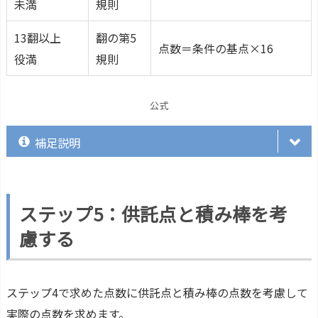
未満
規則
13翻以上
翻の第5
点数＝条件の基点×16
役満
規則
公式
補足説明
ステップ5：供託点と積み棒を考
慮する
条件
翻数
点数
子がツモであがったときの子の支払い
1.5
500
ステップ4で求めた点数に供託点と積み棒の点数を考慮して
実際の点数を求めます。