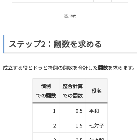
基点表
ステップ2：翻数を求める
成立する役とドラと符翻の翻数を合計した
翻数
を求めます。
慣例
整合計算
役名
での翻数
での翻数
1
0.5
平和
2
1.5
七対子