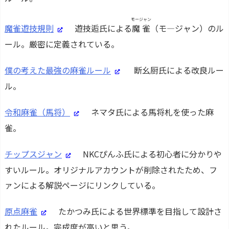
モージャン
魔雀遊技規則
遊技逅氏による
魔雀
（モ―ジャン）のル
ール。厳密に定義されている。
僕の考えた最強の麻雀ルール
断幺厨氏による改良ルー
ル。
令和麻雀（馬将）
ネマタ氏による馬将札を使った麻
雀。
チップスジャン
NKCぴんふ氏による初心者に分かりや
すいルール。オリジナルアカウントが削除されたため、フ
ァンによる解説ページにリンクしている。
原点麻雀
たかつみ氏による世界標準を目指して設計さ
れたルール。完成度が高いと思う。