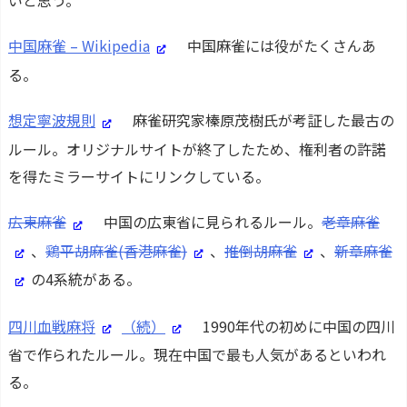
中国麻雀 – Wikipedia
中国麻雀には役がたくさんあ
る。
想定寧波規則
麻雀研究家榛原茂樹氏が考証した最古の
ルール。オリジナルサイトが終了したため、権利者の許諾
を得たミラーサイトにリンクしている。
広東麻雀
中国の広東省に見られるルール。
老章麻雀
、
鶏平胡麻雀(香港麻雀)
、
推倒胡麻雀
、
新章麻雀
の4系統がある。
四川血戦麻将
（続）
1990年代の初めに中国の四川
省で作られたルール。現在中国で最も人気があるといわれ
る。