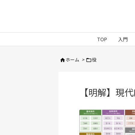
TOP
入門
ホーム
>
役


【明解】現代