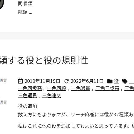
同順類
龍類 ...
類する役と役の規則性
2019年11月19日
2022年6月11日
役
一




一色四歩高
,
一色四順
,
一色通貫
,
三色三歩高
,
三色
三色通貫
,
三色連刻
役の追加
数え方にもよりますが、リーチ麻雀には役が37種類あ
私はこれに他の役を追加してもよいと思っています。