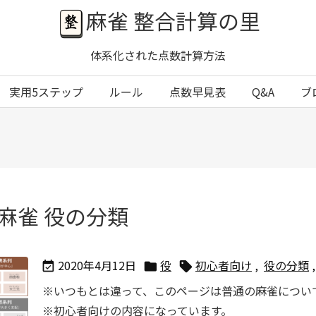
麻雀 整合計算の里
体系化された点数計算方法
実用5ステップ
ルール
点数早見表
Q&A
ブ
麻雀 役の分類
2020年4月12日
役
初心者向け
,
役の分類
,



※いつもとは違って、このページは普通の麻雀につい
※初心者向けの内容になっています。