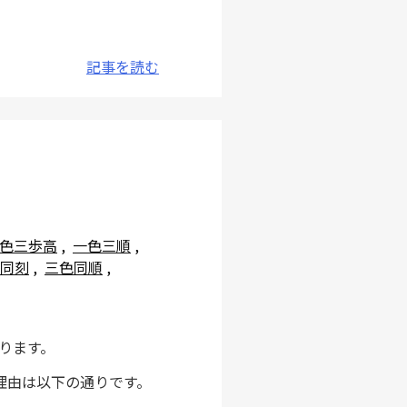
記事を読む
色三歩高
,
一色三順
,
同刻
,
三色同順
,
ります。
理由は以下の通りです。