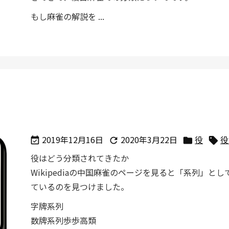
もし麻雀の解説を ...
2019年12月16日
2020年3月22日
役
役




役はどう分類されてきたか
Wikipediaの中国麻雀のページを見ると「系列」と
ているのを見つけました。
字牌系列
数牌系列歩歩高類